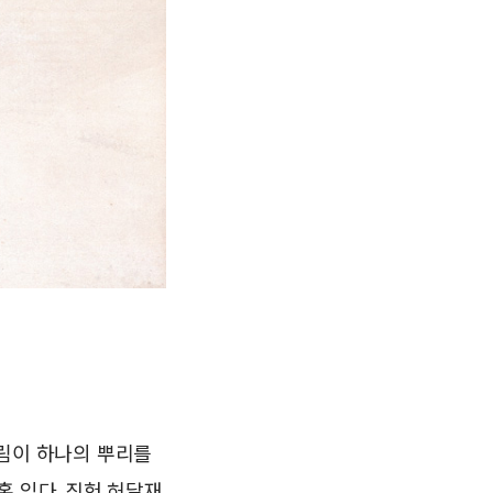
그림이 하나의 뿌리를
혹 있다. 직헌 허달재