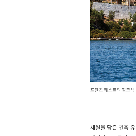
프란츠 웨스트의 핑크색 작
세월을 담은 건축 유