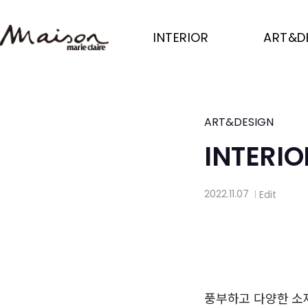
Skip
to
INTERIOR
ART&D
main
content
ART&DESIGN
INTERI
2022.11.07
Edit
│
풍부하고 다양한 소재