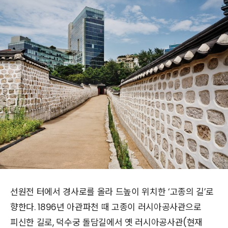
선원전 터에서 경사로를 올라 드높이 위치한 ‘고종의 길’로
향한다. 1896년 아관파천 때 고종이 러시아공사관으로
피신한 길로, 덕수궁 돌담길에서 옛 러시아공사관(현재