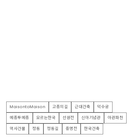
MaisontoMaison
고종의길
근대건축
덕수궁
메종투메종
모르는한국
선원전
신아기념관
아관파천
역사건물
정동
정동길
중명전
한국건축