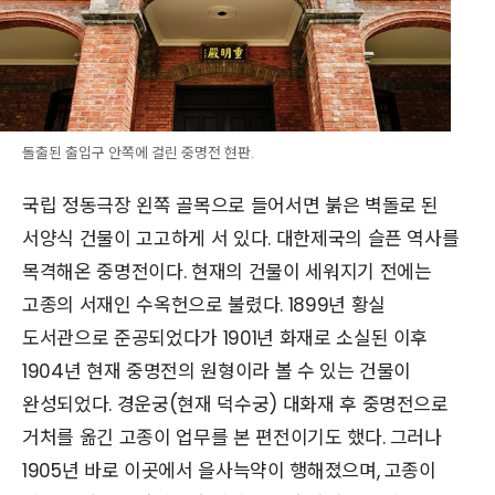
돌출된 출입구 안쪽에 걸린 중명전 현판.
국립 정동극장 왼쪽 골목으로 들어서면 붉은 벽돌로 된
서양식 건물이 고고하게 서 있다. 대한제국의 슬픈 역사를
목격해온 중명전이다. 현재의 건물이 세워지기 전에는
고종의 서재인 수옥헌으로 불렸다. 1899년 황실
도서관으로 준공되었다가 1901년 화재로 소실된 이후
1904년 현재 중명전의 원형이라 볼 수 있는 건물이
완성되었다. 경운궁(현재 덕수궁) 대화재 후 중명전으로
거처를 옮긴 고종이 업무를 본 편전이기도 했다. 그러나
1905년 바로 이곳에서 을사늑약이 행해졌으며, 고종이