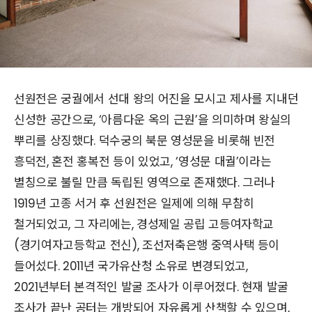
선원전은 궁궐에서 선대 왕의 어진을 모시고 제사를 지내던
신성한 공간으로, ‘아름다운 옥의 근원’을 의미하며 왕실의
뿌리를 상징했다. 덕수궁의 북문 영성문을 비롯해 빈전
흥덕전, 혼전 홍복전 등이 있었고, ‘영성문 대궐’이라는
별칭으로 불릴 만큼 독립된 영역으로 존재했다. 그러나
1919년 고종 서거 후 선원전은 일제에 의해 무참히
철거되었고, 그 자리에는, 경성제일 공립 고등여자학교
(경기여자고등학교 전신), 조선저축은행 중역사택 등이
들어섰다. 2011년 국가유산청 소유로 변경되었고,
2021년부터 본격적인 발굴 조사가 이루어졌다. 현재 발굴
조사가 끝난 공터는 개방되어 자유롭게 산책할 수 있으며,