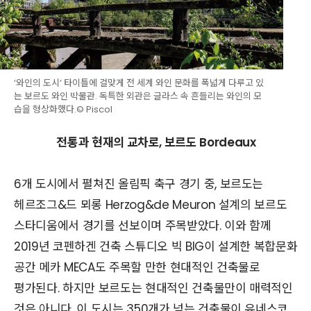
‘와인의 도시’ 타이틀에 걸맞게 전 세계 와인 문화를 폭넓게 다루고 있
는 보르도 와인 박물관. 독특한 외관은 글라스 속 흔들리는 와인의 모
습을 형상화했다.© Piscol
전통과 현재의 교차로, 보르도 Bordeaux
6개 도시에서 펼쳐진 올림픽 축구 경기 중, 보르도는
헤르조그&드 뫼롱 Herzog&de Meuron 설계의 보르도
스타디움에서 경기를 선보이며 주목받았다. 이와 함께
2019년 코펜하겐 건축 스튜디오 빅 BIG이 설계한 복합문화
공간 메카 MECA도 주목할 만한 현대적인 건축물로
평가된다. 하지만 보르도는 현대적인 건축물만이 매력적인
것은 아니다. 이 도시는 350개가 넘는 건축물이 유네스코