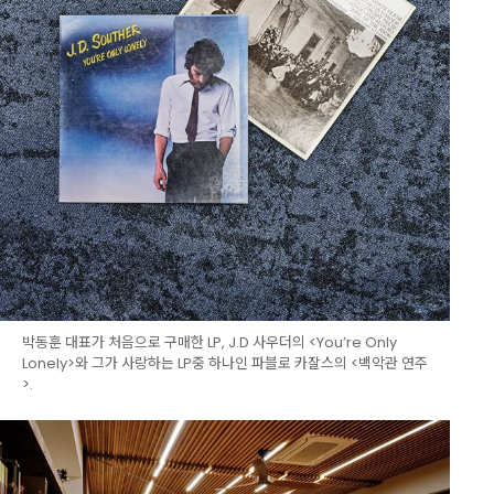
박동훈 대표가 처음으로 구매한 LP, J.D 사우더의 <You’re Only
Lonely>와 그가 사랑하는 LP중 하나인 파블로 카잘스의 <백악관 연주
>.