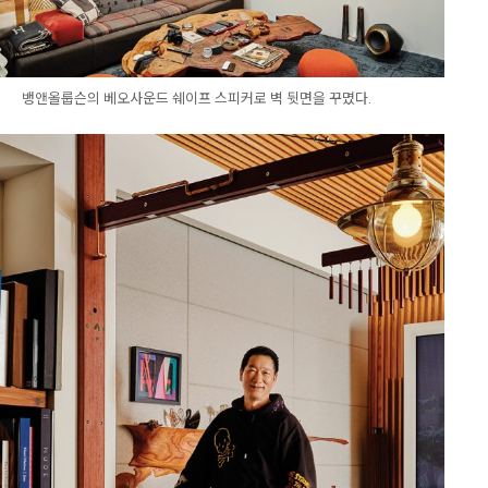
뱅앤올룹슨의 베오사운드 쉐이프 스피커로 벽 뒷면을 꾸몄다.