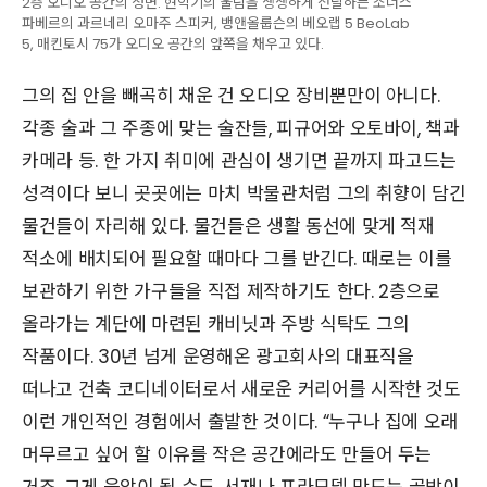
2층 오디오 공간의 정면. 현악기의 울림을 생생하게 전달하는 소너스
파베르의 과르네리 오마주 스피커, 뱅앤올룹슨의 베오랩 5 BeoLab
5, 매킨토시 75가 오디오 공간의 앞쪽을 채우고 있다.
그의 집 안을 빼곡히 채운 건 오디오 장비뿐만이 아니다.
각종 술과 그 주종에 맞는 술잔들, 피규어와 오토바이, 책과
카메라 등. 한 가지 취미에 관심이 생기면 끝까지 파고드는
성격이다 보니 곳곳에는 마치 박물관처럼 그의 취향이 담긴
물건들이 자리해 있다. 물건들은 생활 동선에 맞게 적재
적소에 배치되어 필요할 때마다 그를 반긴다. 때로는 이를
보관하기 위한 가구들을 직접 제작하기도 한다. 2층으로
올라가는 계단에 마련된 캐비닛과 주방 식탁도 그의
작품이다. 30년 넘게 운영해온 광고회사의 대표직을
떠나고 건축 코디네이터로서 새로운 커리어를 시작한 것도
이런 개인적인 경험에서 출발한 것이다. “누구나 집에 오래
머무르고 싶어 할 이유를 작은 공간에라도 만들어 두는
거죠. 그게 음악이 될 수도, 서재나 프라모델 만드는 골방이