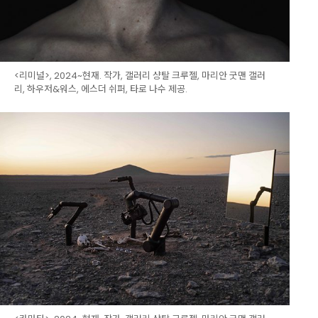
<리미널>, 2024~현재. 작가, 갤러리 샹탈 크루젤, 마리안 굿맨 갤러
리, 하우저&워스, 에스더 쉬퍼, 타로 나수 제공.