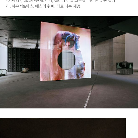
<카마타>, 2024~현재. 작가, 갤러리 샹탈 크루젤, 마리안 굿맨 갤러
리, 하우저&워스, 에스더 쉬퍼, 타로 나수 제공.