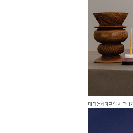
매터앤쉐이프의 시그니처와도