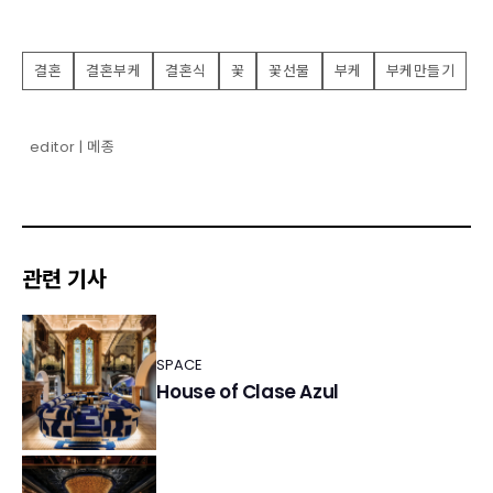
결혼
결혼부케
결혼식
꽃
꽃선물
부케
부케만들기
editor | 메종
관련 기사
SPACE
House of Clase Azul