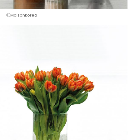
ⒸMaisonkorea