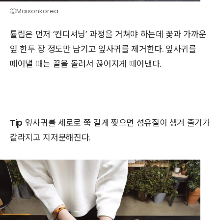
ⒸMaisonkorea
튤립은 먼저 ‘컨디셔닝’ 과정을 거쳐야 하는데 꽃과 가까운
잎 한두 장 정도만 남기고 잎사귀를 제거한다. 잎사귀를
떼어낼 때는 끝을 돌려서 끊어지게 떼어낸다.
Tip
잎사귀를 세로로 쭉 길게 찢으면 섬유질이 생겨 줄기가
갈라지고 지저분해진다.