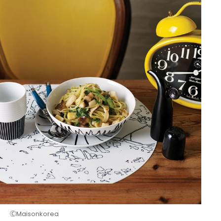
ⒸMaisonkorea