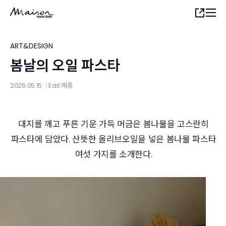
Skip
Share
to
main
content
ART&DESIGN
봄날의 오일 파스타
2025.05.15
Edit
메종
│
대지를 깨고 푸른 기운 가득 머금은 봄나물을 고스란히
파스타에 담았다. 산뜻한 올리브오일을 넣은 봄나물 파스타
여섯 가지를 소개한다.