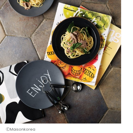
ⒸMaisonkorea