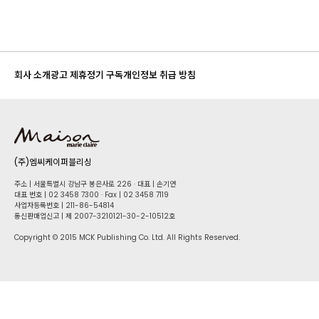
회사 소개
광고 제휴
정기 구독
개인정보 취급 방침
(주)엠씨케이퍼블리싱
주소 | 서울특별시 강남구 봉은사로 226 · 대표 | 손기연
대표 번호 | 02 34​58 7300 · Fax | 02 34​58 7119
사업자등록번호 | 211-86-5​4814
통신판매업신고 | 제 2007-3210121-30-2-10512호
Copyright © 2015 MCK Publishing Co. Ltd. All Rights Reserved.