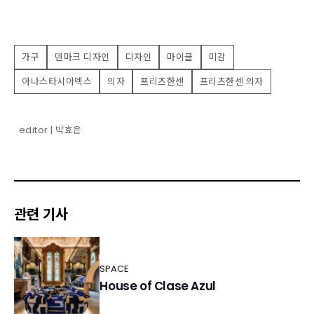
가구
덴마크 디자인
디자인
마이클
미감
아나스타시아덱스
의자
프리츠한센
프리츠한센 의자
editor | 박효은
관련 기사
SPACE
House of Clase Azul