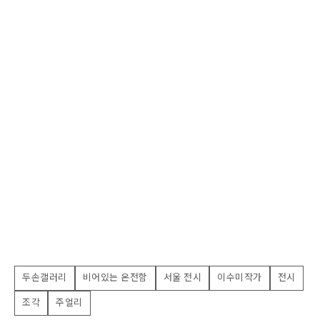
두손갤러리
비어있는 온전함
서울 전시
이수미작가
전시
조각
주얼리