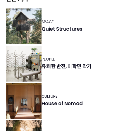
SPACE
Quiet Structures
PEOPLE
유쾌한 반전, 이학민 작가
CULTURE
House of Nomad