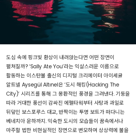
도심 속에 핑크빛 환상이 내려앉는다면 어떤 장면이
펼쳐질까? ‘Sally Ate You’라는 익살스러운 이름으로
활동하는 이스탄불 출신의 디지털 크리에이터 아이셰귤
알트넬 Aysegül Altınel은 ‘도시 해킹(Hacking The
City)’ 시리즈를 통해 그 몽환적인 풍경을 그려낸다. 기둥을
따라 거대한 풍선이 감싸진 에펠타워부터 사탕과 과일로
뒤덮인 보스포루스 대교, 반짝이는 투명 보트가 떠다니는
베네치아 운하까지. 익숙한 도시의 모습들이 꿈속에서나
마주할 법한 비현실적인 장면으로 변모하며 상상력에 불을