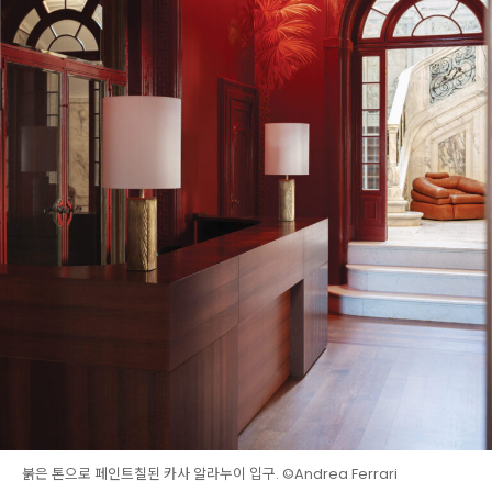
붉은 톤으로 페인트칠된 카사 알라누이 입구. ©Andrea Ferrari