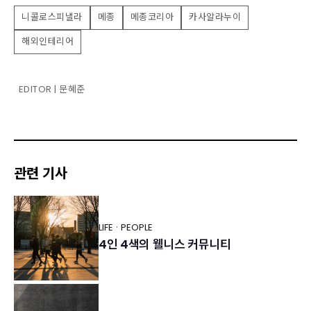
니콜로스피낼라
메종
메종코리아
카사알라누이
해외인테리어
EDITOR | 문혜준
관련 기사
·
LIFE
PEOPLE
4인 4색의 웰니스 커뮤니티