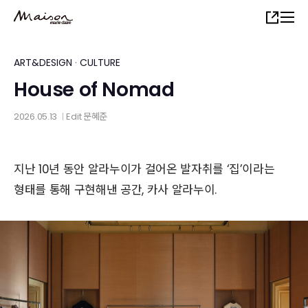
Skip
Share
to
main
content
ART&DESIGN
·
CULTURE
House of Nomad
2026.05.13
Edit
문혜준
│
지난 10년 동안 알라누이가 걸어온 발자취를 ‘집’이라는
형태를 통해 구현해낸 공간, 카사 알라누이.