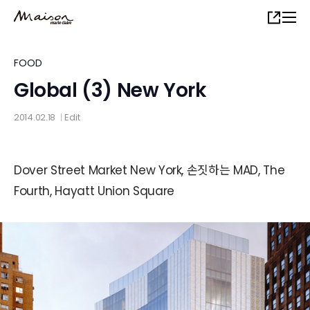
Skip
Share
to
main
content
FOOD
Global (3) New York
2014.02.18
Edit
│
Dover Street Market New York, 손짓하는 MAD, The
Fourth, Hayatt Union Square