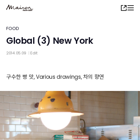
Skip
Share
to
main
content
FOOD
Global (3) New York
2014.05.09
Edit
│
구수한 빵 맛, Various drawings, 차의 향연