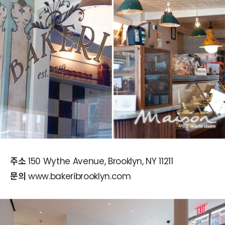
주소
150 Wythe Avenue, Brooklyn, NY 11211
문의
www.bakeribrooklyn.com