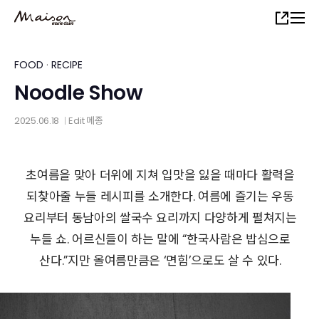
Skip
Share
to
main
content
FOOD
·
RECIPE
Noodle Show
2025.06.18
Edit
메종
│
초여름을 맞아 더위에 지쳐 입맛을 잃을 때마다 활력을
되찾아줄 누들 레시피를 소개한다. 여름에 즐기는 우동
요리부터 동남아의 쌀국수 요리까지 다양하게 펼쳐지는
누들 쇼. 어르신들이 하는 말에 “한국사람은 밥심으로
산다.”지만 올여름만큼은 ‘면힘’으로도 살 수 있다.