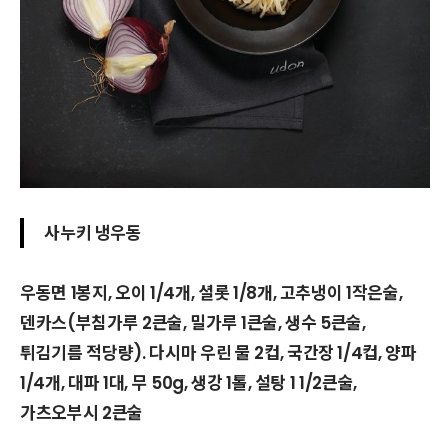
사누키 냉우동
우동면 1봉지, 오이 1/4개, 셜롯 1/8개, 고추냉이 1작은술,
덴카스(부침가루 2큰술, 밀가루 1큰술, 생수 5큰술,
튀김기름 적당량). 다시마 우린 물 2컵, 국간장 1/4컵, 양파
1/4개, 대파 1대, 무 50g, 생강 1톨, 설탕 1 1/2큰술,
가츠오부시 2큰술