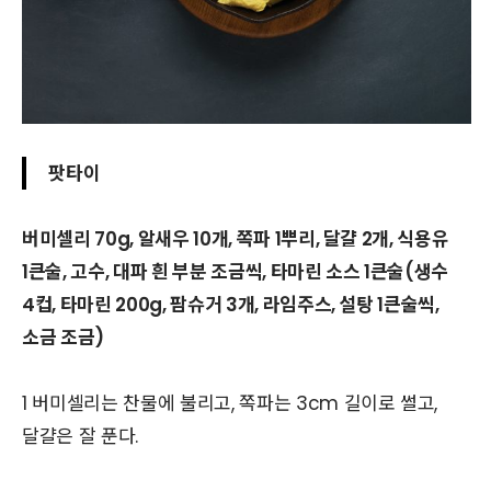
팟타이
버미셀리 70g, 알새우 10개, 쪽파 1뿌리, 달걀 2개, 식용유
1큰술, 고수, 대파 흰 부분 조금씩, 타마린 소스 1큰술(생수
4컵, 타마린 200g, 팜슈거 3개, 라임주스, 설탕 1큰술씩,
소금 조금)
1 버미셀리는 찬물에 불리고, 쪽파는 3cm 길이로 썰고,
달걀은 잘 푼다.