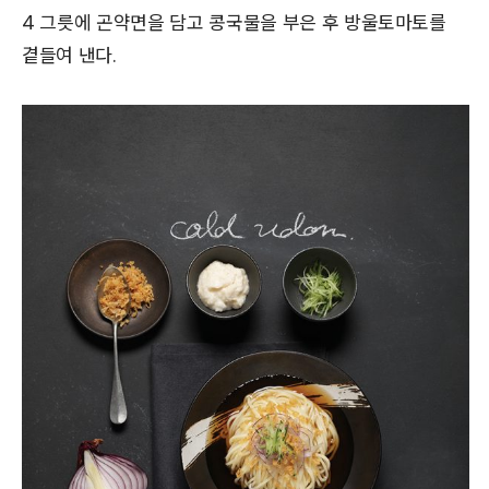
4 그릇에 곤약면을 담고 콩국물을 부은 후 방울토마토를
곁들여 낸다.