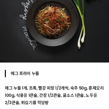
에그 프라이 누들
에그 누들 1개, 초록, 빨강 피망 1/2개씩, 숙주 50g, 훈제오리
100g, 식용유 1큰술, 간장 1/2큰술, 굴소스 1큰술, 노두유
2/3큰술, 튀김기름 적당량