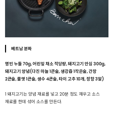
베트남 분짜
명빈 누들 70g, 어린잎 채소 적당량, 돼지고기 안심 300g,
돼지고기 양념(다진 마늘 1큰술, 생강즙 1작은술, 간장
2큰술, 물엿 1큰술, 생수 4큰술, 타이 고추 10개, 정향 3알)
1 돼지고기는 양념 재료를 넣고 20분 정도 재우고 소스
재료를 한데 섞어 소스를 만든다.