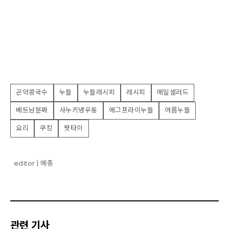
곤약콩국수
누들
누들레시피
레시피
메밀샐러드
베트남분짜
사누키냉우동
에그프라이누들
여름누들
요리
쿠킹
팟타이
editor | 메종
관련 기사