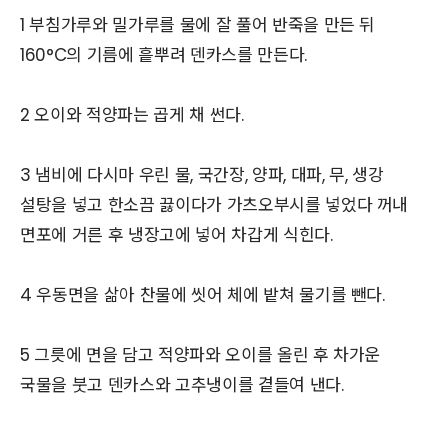
1 부침가루와 밀가루를 물에 잘 풀어 반죽을 만든 뒤
160°C의 기름에 흩뿌려 덴카스를 만든다.
2 오이와 적양파는 곱게 채 썬다.
3 냄비에 다시마 우린 물, 국간장, 양파, 대파, 무, 생강
설탕을 넣고 한소끔 끓이다가 가츠오부시를 넣었다 꺼내
면포에 거른 후 냉장고에 넣어 차갑게 식힌다.
4 우동면을 삶아 찬물에 씻어 체에 밭쳐 물기를 뺀다.
5 그릇에 면을 담고 적양파와 오이를 올린 후 차가운
국물을 붓고 덴카스와 고추냉이를 곁들여 낸다.