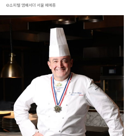
©소피텔 앰배서더 서울 페메종