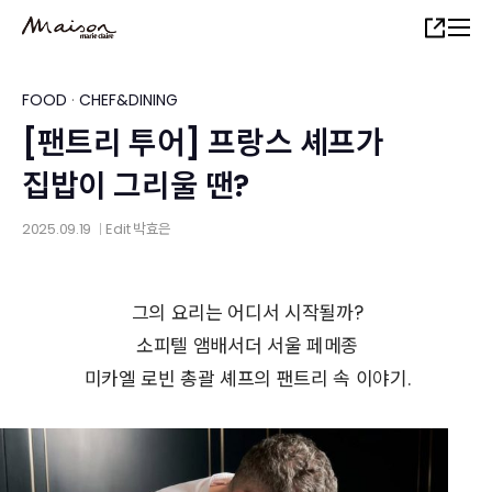
Skip
Share
to
main
content
FOOD
·
CHEF&DINING
[팬트리 투어] 프랑스 셰프가
집밥이 그리울 땐?
2025.09.19
Edit
박효은
│
그의 요리는 어디서 시작될까?
소피텔 앰배서더 서울 페메종
미카엘 로빈 총괄 셰프의 팬트리 속 이야기.