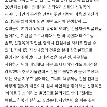
뿐인데, 그녀는 과연 ‘만드는 사람’답게 답했다. 논현동 89-
20번지는 1세대 인테리어 스타일리스트인 신경옥의
세계다. 타인의 공간을 만들어주던 사람이 마음껏 자신의
스타일을 발휘하게 되면 어떤 느낌이 탄생할까. 그
결과물이 여기에 있었다. 유럽의 오래된 건물처럼 빙글빙글
돌아가는 계단을 오르내리다 보면 바 목련과 레스토랑
솔트, 신경옥의 작업실, 영화사 전원사를 차례로 만날 수
있다. 지하 1층, 지상 4층의 건물은 본래 삼겹살집으로
운영되던 곳이었다. 그러던 것을 14년 전, 사무실로
사용하기 위해 매입했고 작년 초 대대적인 레노베이션을
감행했다. 추운 겨울인데도 건물은 봄날처럼 눈이 부셨다.
모든 것을 지우고 싶어하는 그녀의 욕망처럼 건물 전체를
하얗게 칠했기 때문이다. 원체 하얀색을 좋아하는 신경옥은
‘화이트 귀신’이라는 별명으로 불리기도 한다. “원래는
목련도 하얗게 칠하고 싶었는데, 지인들이 술 파는 곳이