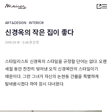
Skip
Share
to
main
content
ART&DESIGN
·
INTERIOR
신경옥의 작은 집이 좋다
2019.03.18
Edit
문 은정
│
스타일리스트 신경옥의 스타일을 규정할 단어는 없다. 오랜
세월 동안 찬찬히 빚어낸 오직 신경옥만의 스타일이기
때문이다. 그런 그녀가 자신의 논현동 건물을 특별하게
탈바꿈시켰다 하여 잠시 다녀왔다.