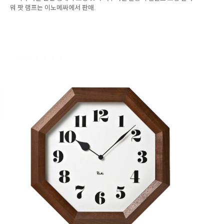
워 팟 램프는 이노메싸에서 판매.