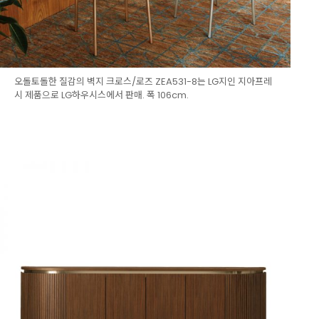
오돌토돌한 질감의 벽지 크로스/로즈 ZEA531-8는 LG지인 지아프레
시 제품으로 LG하우시스에서 판매. 폭 106cm.