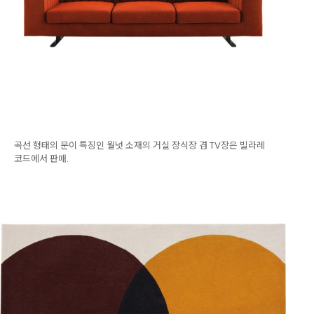
곡선 형태의 문이 특징인 월넛 소재의 거실 장식장 겸 TV장은 빌라레
코드에서 판매.