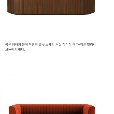
곡선 형태의 문이 특징인 월넛 소재의 거실 장식장 겸 TV장은 빌라레
코드에서 판매.