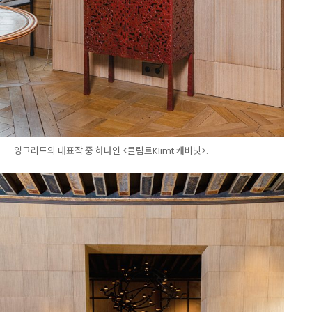
잉그리드의 대표작 중 하나인 <클림트Klimt 캐비닛>.