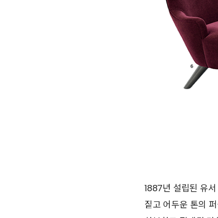
1887년 설립된 유
짙고 어두운 톤의 퍼