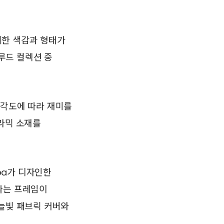
세한 색감과 형태가
 루드 컬렉션 중
 각도에 따라 재미를
세라믹 소재를
rpa가 디자인한
싸는 프레임이
하늘빛 패브릭 커버와