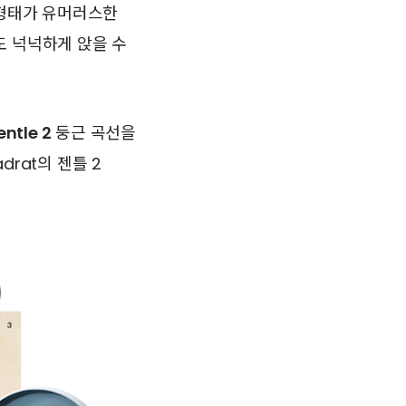
형태가 유머러스한
도 넉넉하게 앉을 수
ntle 2
둥근 곡선을
rat의 젠틀 2