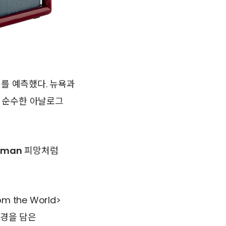
러를 예측했다. 뉴욕과
 순수한 아날로그
oman
피망처럼
m the World>
풍경을 담은