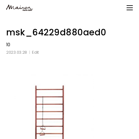
Skip
to
main
content
msk_64229d880aed0
10
2023.03.28
Edit
│