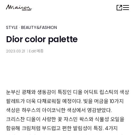
Skip
Share
to
main
content
STYLE
·
BEAUTY&FASHION
Dior color palette
2023.03.21
Edit
메종
│
눈부신 광채와 생동감이 특징인 디올 어딕트 립스틱의 색상
팔레트가 더욱 다채로워질 예정이다. 빛을 머금을 10가지
색상은 하우스의 아이코닉한 색상에서 영감받았다.
크리스찬 디올이 사랑한 꽃 자스민 왁스와 식물성 오일을
함유해 크림처럼 부드럽고 편한 발림성이 특징. 4가지