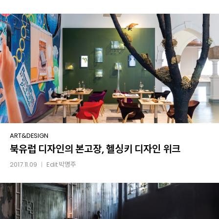
디지털
페어
북유럽
ART&DESIGN
북유럽 디자인의 본고장, 헬싱키 디자인 위크
디자인의
본고장,
2017.11.09
Edit
박명주
│
헬싱키
디자인
위크