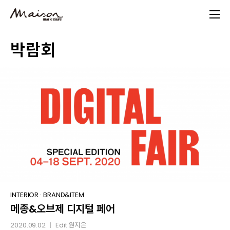
Skip
to
main
박람회
content
메종
INTERIOR
·
BRAND&ITEM
메종&오브제 디지털 페어
&
오브제
2020.09.02
Edit
원지은
│