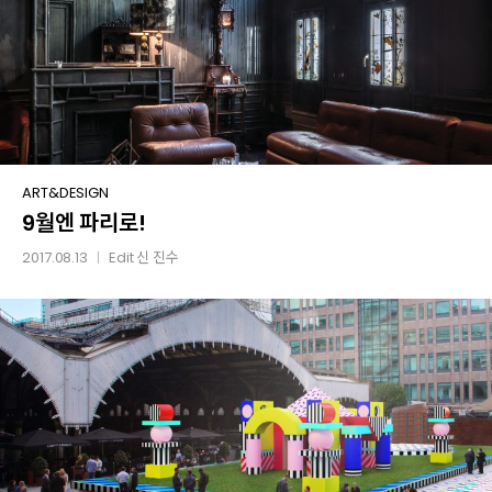
9월엔
ART&DESIGN
9월엔 파리로!
파리로!
2017.08.13
Edit
신 진수
│