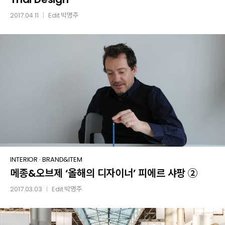
2017.04.11
Edit
박명주
│
메종
INTERIOR
·
BRAND&ITEM
메종&오브제 ‘올해의 디자이너’ 피에르 샤팡 ②
&
오브제
2017.03.03
Edit
박명주
│
‘올해의
디자이너’
피에르