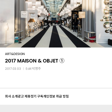
샤팡
②
2017
ART&DESIGN
2017 MAISON & OBJET ①
MAISON
&
2017.03.03
Edit
박명주
│
OBJET
①
회사 소개
광고 제휴
정기 구독
개인정보 취급 방침