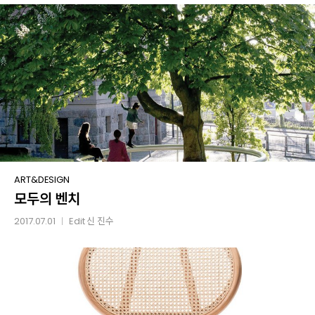
모두의
ART&DESIGN
모두의 벤치
벤치
2017.07.01
Edit
신 진수
│