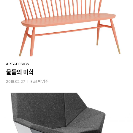
물듦의
ART&DESIGN
물듦의 미학
미학
2018.02.27
Edit
박명주
│