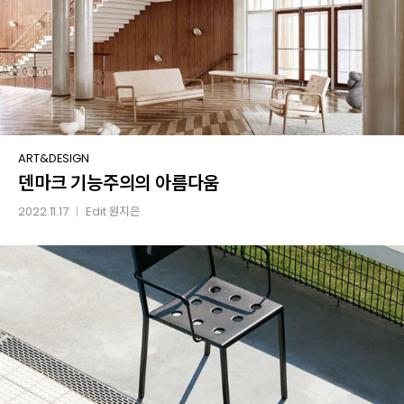
덴마크
ART&DESIGN
덴마크 기능주의의 아름다움
기능주의의
아름다움
2022.11.17
Edit
원지은
│