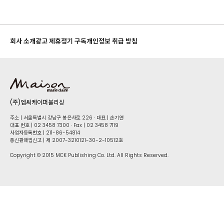
회사 소개
광고 제휴
정기 구독
개인정보 취급 방침
(주)엠씨케이퍼블리싱
주소 | 서울특별시 강남구 봉은사로 226 · 대표 | 손기연
대표 번호 | 02 34​58 7300 · Fax | 02 34​58 7119
사업자등록번호 | 211-86-5​4814
통신판매업신고 | 제 2007-3210121-30-2-10512호
Copyright © 2015 MCK Publishing Co. Ltd. All Rights Reserved.