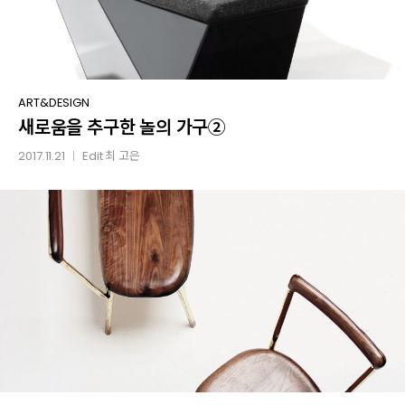
새로움을
ART&DESIGN
새로움을 추구한 놀의 가구②
추구한
놀의
2017.11.21
Edit
최 고은
│
가구②