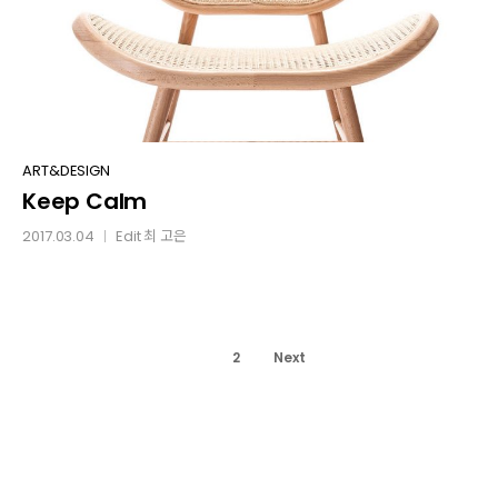
Keep
ART&DESIGN
Keep Calm
Calm
2017.03.04
Edit
최 고은
│
1
2
Next