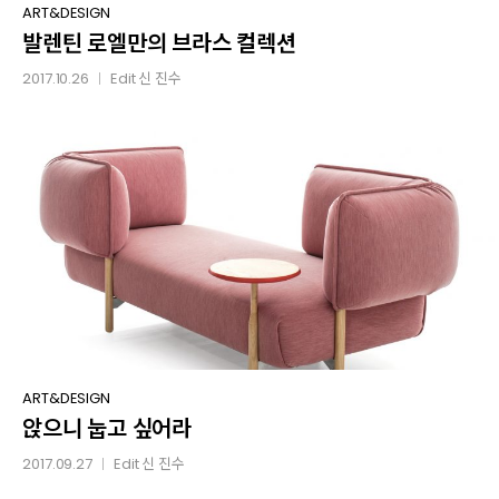
발렌틴
ART&DESIGN
발렌틴 로엘만의 브라스 컬렉션
로엘만의
브라스
2017.10.26
Edit
신 진수
│
컬렉션
앉으니
ART&DESIGN
앉으니 눕고 싶어라
눕고
싶어라
2017.09.27
Edit
신 진수
│