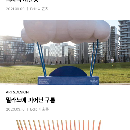
2021.06.09
Edit
박 은지
│
밀라노에
ART&DESIGN
밀라노에 피어난 구름
피어난
구름
2020.03.16
Edit
이 호준
│