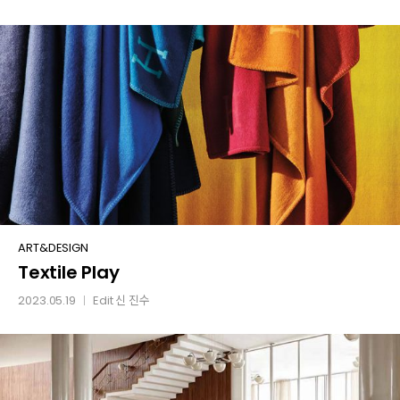
Textile
ART&DESIGN
Textile Play
Play
2023.05.19
Edit
신 진수
│