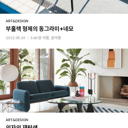
부훌렉
ART&DESIGN
부훌렉 형제의 동그라미+네모
형제의
동그라미
2022.05.20
Edit
권 아름
, 권아름
│
+네모
의자의
ART&DESIGN
의자의 재탄생
재탄생