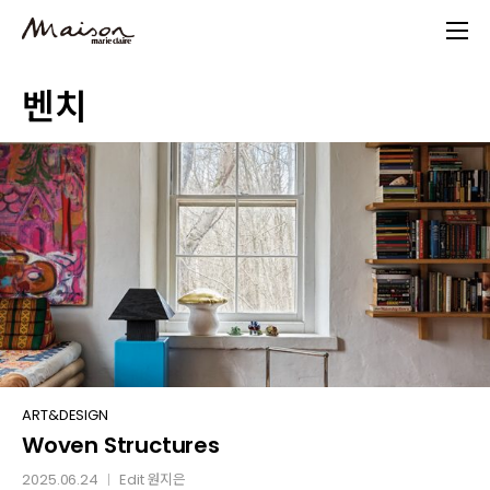
Skip
to
main
벤치
content
Woven
ART&DESIGN
Woven Structures
Structures
2025.06.24
Edit
원지은
│