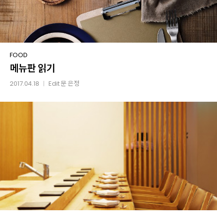
메뉴판
FOOD
메뉴판 읽기
읽기
2017.04.18
Edit
문 은정
│