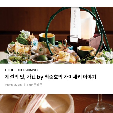
계절의
FOOD
·
CHEF&DINING
계절의 맛, 가겐 by 최준호의 가이세키 이야기
맛,
가겐
2025.07.30
Edit
문혜준
│
by
최준호의
가이세키
이야기