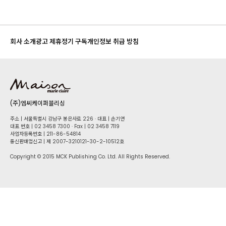
회사 소개
광고 제휴
정기 구독
개인정보 취급 방침
(주)엠씨케이퍼블리싱
주소 | 서울특별시 강남구 봉은사로 226 · 대표 | 손기연
대표 번호 | 02 34​58 7300 · Fax | 02 34​58 7119
사업자등록번호 | 211-86-5​4814
통신판매업신고 | 제 2007-3210121-30-2-10512호
Copyright © 2015 MCK Publishing Co. Ltd. All Rights Reserved.