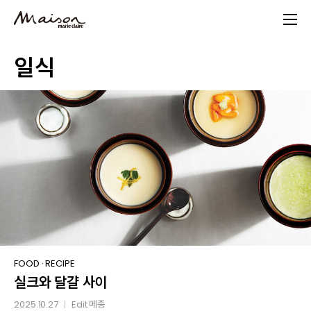
Skip
to
main
일식
content
실크와
FOOD
·
RECIPE
실크와 달걀 사이
달걀
사이
2025.10.27
Edit
메종
│