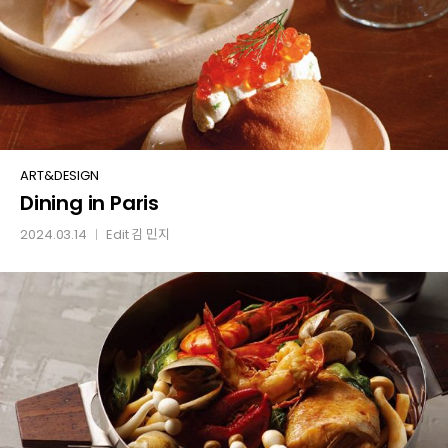
Dining
ART&DESIGN
Dining in Paris
in
Paris
2024.03.14
Edit
김 민지
│