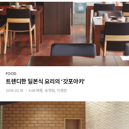
도시락
트렌디한
FOOD
트렌디한 일본식 요리의 ‘갓포아키’
일본식
요리의
2016.02.18
Edit
메종
, 송정림, 이경현
│
‘갓포아키’