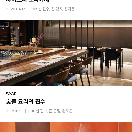
2023.04.17
Edit
신 진수
,
김 민지
,
원지은
│
숯불
FOOD
숯불 요리의 진수
요리의
진수
2018.11.29
Edit
신 진수
,
문 은정
,
원지은
│