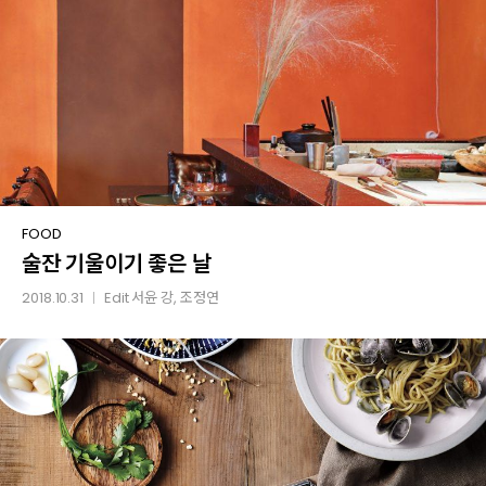
술잔
FOOD
술잔 기울이기 좋은 날
기울이기
좋은
2018.10.31
Edit
서윤 강
, 조정연
│
날