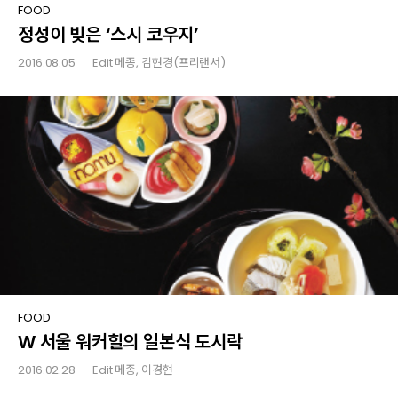
정성이
FOOD
정성이 빚은 ‘스시 코우지’
빚은
‘스시
2016.08.05
Edit
메종
, 김현경(프리랜서)
│
코우지’
W
FOOD
W 서울 워커힐의 일본식 도시락
서울
워커힐의
2016.02.28
Edit
메종
, 이경현
│
일본식