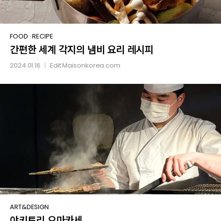
간편한
FOOD
·
RECIPE
간편한 세계 각지의 냄비 요리 레시피
세계
각지의
2024.01.16
Edit
Maisonkorea.com
│
냄비
요리
레시피
야키토리
ART&DESIGN
야키토리 오마카세
오마카세