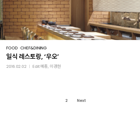
일식
FOOD
·
CHEF&DINING
일식 레스토랑, ‘우오’
레스토랑,
‘우오’
2016.02.02
Edit
메종
, 이경현
│
1
2
Next