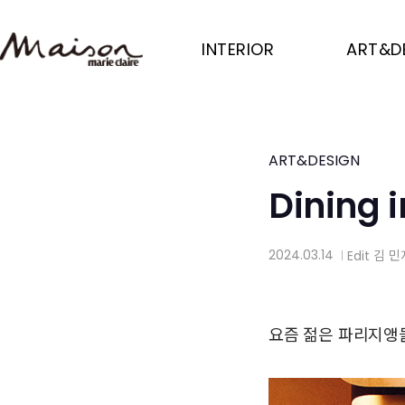
Skip
to
INTERIOR
ART&D
main
content
ART&DESIGN
Dining i
2024.03.14
Edit
김 민
│
요즘 젊은 파리지앵