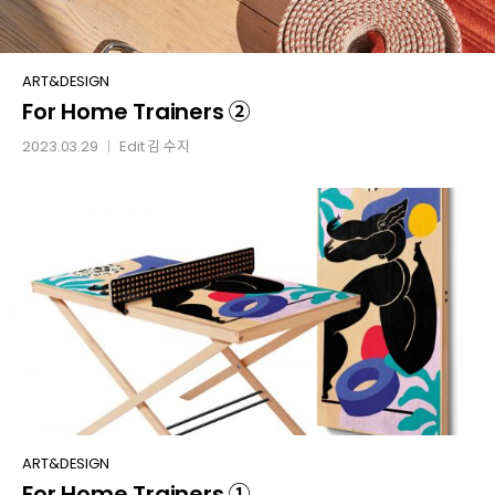
For
ART&DESIGN
For Home Trainers ②
Home
Trainers
2023.03.29
Edit
김 수지
│
②
For
ART&DESIGN
For Home Trainers ①
Home