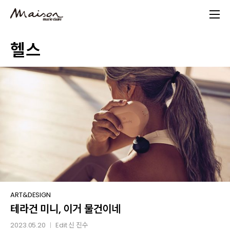
Skip
to
main
헬스
content
테라건
ART&DESIGN
테라건 미니, 이거 물건이네
미니,
이거
2023.05.20
Edit
신 진수
│