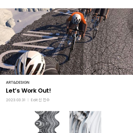
물건이네
Let’s
ART&DESIGN
Let’s Work Out!
Work
Out!
2023.03.31
Edit
신 진수
│