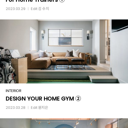
Trainers
2023.03.29
Edit
김 수지
│
①
DESIGN
INTERIOR
DESIGN YOUR HOME GYM ②
YOUR
HOME
2023.03.28
Edit
원지은
│
GYM
②