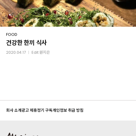
건강한
FOOD
건강한 한끼 식사
한끼
식사
2020.04.17
Edit
원지은
│
회사 소개
광고 제휴
정기 구독
개인정보 취급 방침