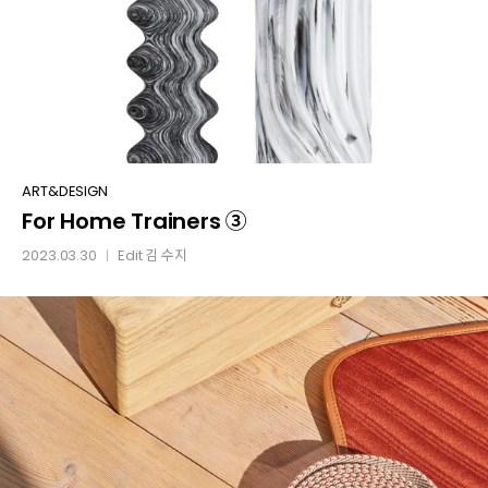
For
ART&DESIGN
For Home Trainers ③
Home
Trainers
2023.03.30
Edit
김 수지
│
③