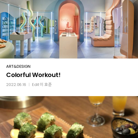
Colorful
ART&DESIGN
Colorful Workout!
Workout!
2022.06.16
Edit
이 호준
│