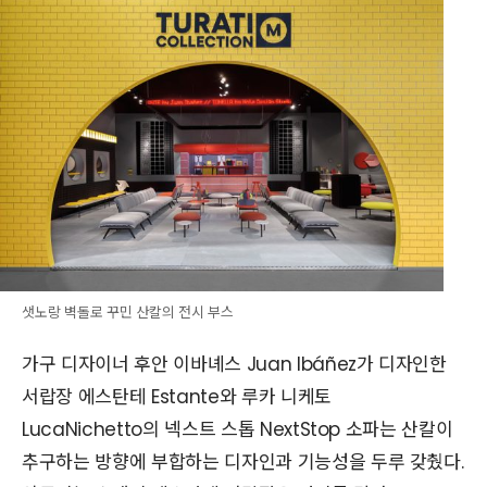
샛노랑 벽돌로 꾸민 산칼의 전시 부스
가구 디자이너 후안 이바녜스 Juan Ibáñez가 디자인한
서랍장 에스탄테 Estante와 루카 니케토
LucaNichetto의 넥스트 스톱 NextStop 소파는 산칼이
추구하는 방향에 부합하는 디자인과 기능성을 두루 갖췄다.