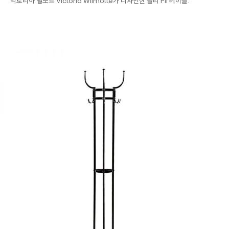
빅토리아 윌모트 Victoria Wilmotte가 디자인한 플리 Pli 테이블.