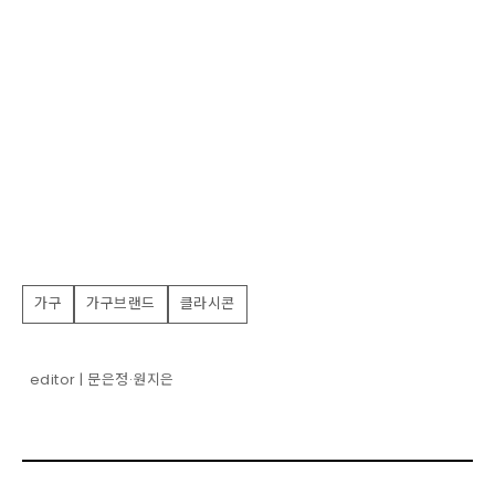
가구
가구브랜드
클라시콘
editor | 문은정·원지은