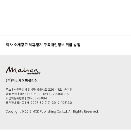
회사 소개
광고 제휴
정기 구독
개인정보 취급 방침
(주)엠씨케이퍼블리싱
주소 | 서울특별시 강남구 봉은사로 226 · 대표 | 손기연
대표 번호 | 02 34​58 7300 · Fax | 02 34​58 7119
사업자등록번호 | 211-86-5​4814
통신판매업신고 | 제 2007-3210121-30-2-10512호
Copyright © 2015 MCK Publishing Co. Ltd. All Rights Reserved.