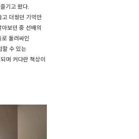
즐기고 왔다.
춥고 더웠던 기억만
알아보던 중 선배의
들로 둘러싸인
험할 수 있는
구성되며 커다란 책상이