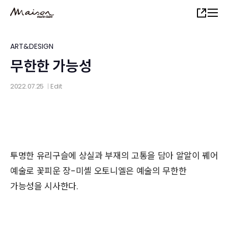
Skip
Share
to
main
content
ART&DESIGN
무한한 가능성
2022.07.25
Edit
│
투명한 유리구슬에 상실과 부재의 고통을 담아 알알이 꿰어
예술로 꽃피운 장-미셸 오토니엘은 예술의 무한한
가능성을 시사한다.