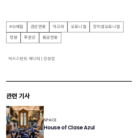
RSI매듭
검은연꽃
아고라
오토니엘
장미셸오토니엘
정원
푸른강
홤금연꽃
어시스턴트 에디터 | 강성엽
관련 기사
SPACE
House of Clase Azul