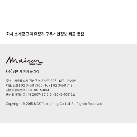
회사 소개
광고 제휴
정기 구독
개인정보 취급 방침
(주)엠씨케이퍼블리싱
주소 | 서울특별시 강남구 봉은사로 226 · 대표 | 손기연
대표 번호 | 02 34​58 7300 · Fax | 02 34​58 7119
사업자등록번호 | 211-86-5​4814
통신판매업신고 | 제 2007-3210121-30-2-10512호
Copyright © 2015 MCK Publishing Co. Ltd. All Rights Reserved.