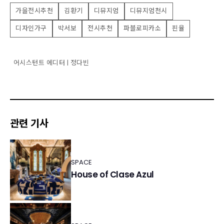
가을전시추천
김환기
디뮤지엄
디뮤지엄천시
디자인가구
박서보
전시추천
파블로피카소
핀율
어시스턴트 에디터 | 정다빈
관련 기사
SPACE
House of Clase Azul