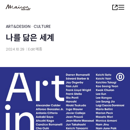
Skip
Share
to
main
content
ART&DESIGN
·
CULTURE
나를 닮은 세계
2024.10.29
Edit
메종
│