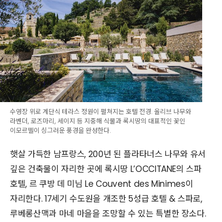
수영장 위로 계단식 테라스 정원이 펼쳐지는 호텔 전경. 올리브 나무와
라벤더, 로즈마리, 세이지 등 지중해 식물과 록시땅의 대표적인 꽃인
이모르뗄이 싱그러운 풍경을 완성한다.
햇살 가득한 남프랑스, 200년 된 플라타너스 나무와 유서
깊은 건축물이 자리한 곳에 록시땅 L’OCCITANE의 스파
호텔, 르 쿠방 데 미님 Le Couvent des Minimes이
자리한다. 17세기 수도원을 개조한 5성급 호텔 & 스파로,
루베롱산맥과 마네 마을을 조망할 수 있는 특별한 장소다.