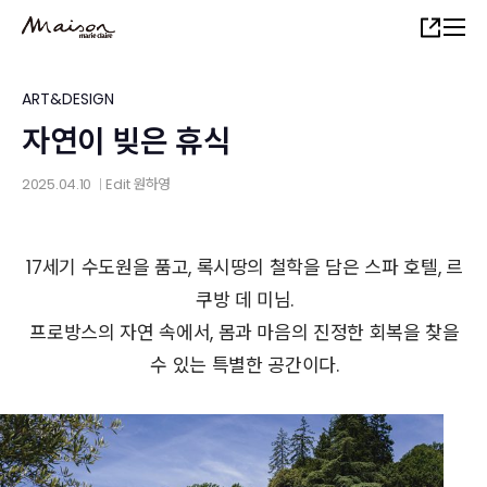
Skip
Share
to
main
content
ART&DESIGN
자연이 빚은 휴식
2025.04.10
Edit
원하영
│
17세기 수도원을 품고, 록시땅의 철학을 담은 스파 호텔, 르
쿠방 데 미님.
프로방스의 자연 속에서, 몸과 마음의 진정한 회복을 찾을
수 있는 특별한 공간이다.