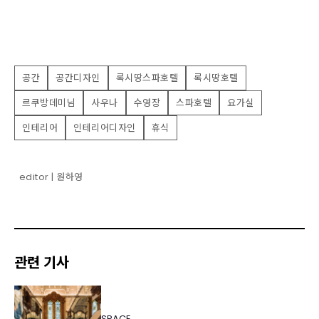
공간
공간디자인
록시땅스파호텔
록시땅호텔
르쿠방데미님
사우나
수영장
스파호텔
요가실
인테리어
인테리어디자인
휴식
editor | 원하영
관련 기사
SPACE