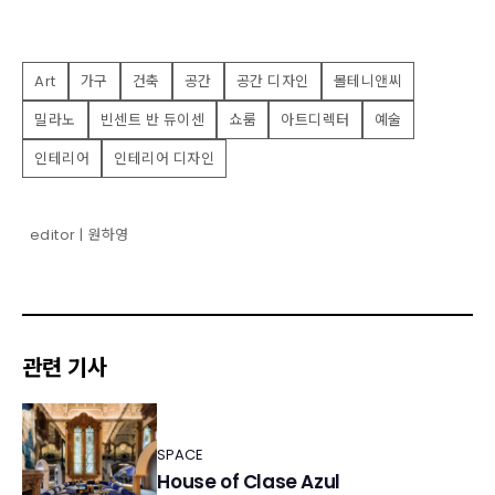
Art
가구
건축
공간
공간 디자인
몰테니앤씨
밀라노
빈센트 반 듀이센
쇼룸
아트디렉터
예술
인테리어
인테리어 디자인
editor | 원하영
관련 기사
SPACE
House of Clase Azul