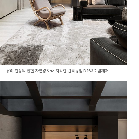
유리 천장의 환한 자연광 아래 자리한 컨티뉴엄 D.163.7 암체어.