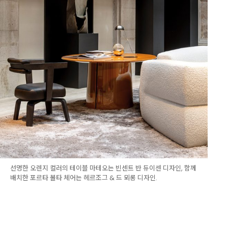
선명한 오렌지 컬러의 테이블 마테오는 빈센트 반 듀이센 디자인, 함께
배치한 포르타 볼타 체어는 헤르조그 & 드 뫼롱 디자인.