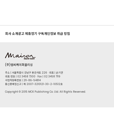
회사 소개
광고 제휴
정기 구독
개인정보 취급 방침
(주)엠씨케이퍼블리싱
주소 | 서울특별시 강남구 봉은사로 226 · 대표 | 손기연
대표 번호 | 02 34​58 7300 · Fax | 02 34​58 7119
사업자등록번호 | 211-86-5​4814
통신판매업신고 | 제 2007-3210121-30-2-10512호
Copyright © 2015 MCK Publishing Co. Ltd. All Rights Reserved.