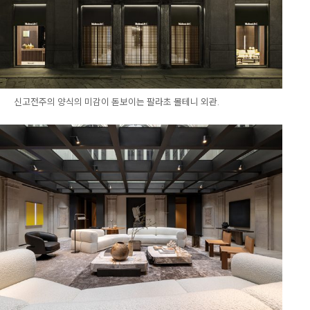
신고전주의 양식의 미감이 돋보이는 팔라초 몰테니 외관.