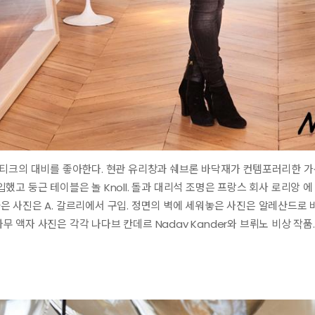
티크의 대비를 좋아한다. 현관 유리창과 쉐브론 바닥재가 컨템포러리한 가
 둥근 테이블은 놀 Knoll. 돌과 대리석 조명은 프랑스 회사 로리앙 에 드 라 
려놓은 사진은 A. 갈르리에서 구입. 정면의 벽에 세워놓은 사진은 알레산드로 바
 나무 액자 사진은 각각 나다브 칸데르 Nadav Kander와 브뤼노 비상 작품.