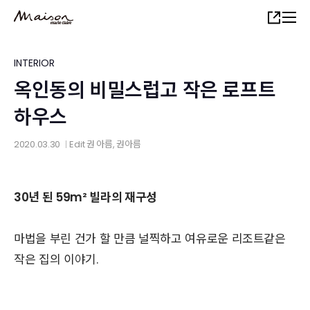
Skip
Share
to
main
content
INTERIOR
옥인동의 비밀스럽고 작은 로프트
하우스
2020.03.30
Edit
권 아름
, 권아름
│
30년 된 59m² 빌라의 재구성
마법을 부린 건가 할 만큼 널찍하고 여유로운 리조트같은
작은 집의 이야기.