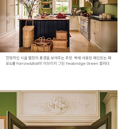
전형적인 시골 별장의 풍경을 보여주는 주방. 벽에 사용된 페인트는 패
로&볼 Farrow&Ball의 이브리지 그린 Yeabridge Green 컬러다.