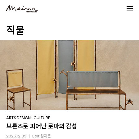
Skip
to
main
직물
content
브론즈로
ART&DESIGN
·
CULTURE
브론즈로 피어난 로마의 감성
피어난
로마의
2025.12.05
Edit
원지은
│