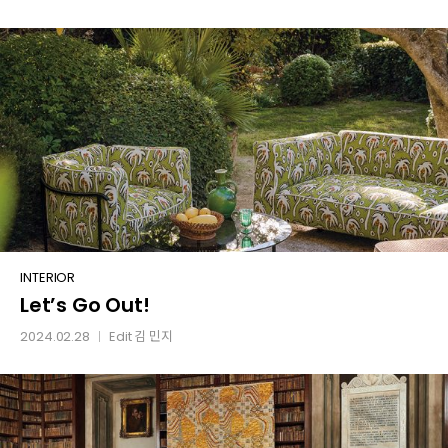
감성
Let’s
INTERIOR
Let’s Go Out!
Go
Out!
2024.02.28
Edit
김 민지
│