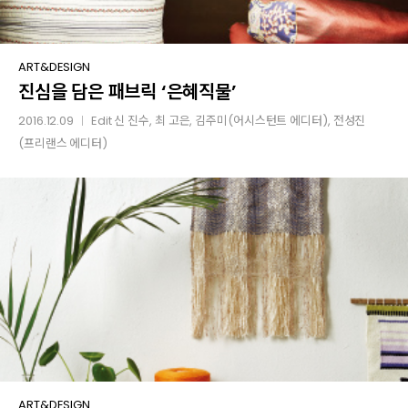
진심을
ART&DESIGN
진심을 담은 패브릭 ‘은혜직물’
담은
패브릭
2016.12.09
Edit
신 진수
,
최 고은
, 김주미(어시스턴트 에디터), 전성진
│
‘은혜직물’
(프리랜스 에디터)
여름날의
ART&DESIGN