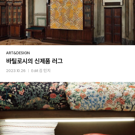
바틸로시의
ART&DESIGN
바틸로시의 신제품 러그
신제품
러그
2023.10.26
Edit
김 민지
│