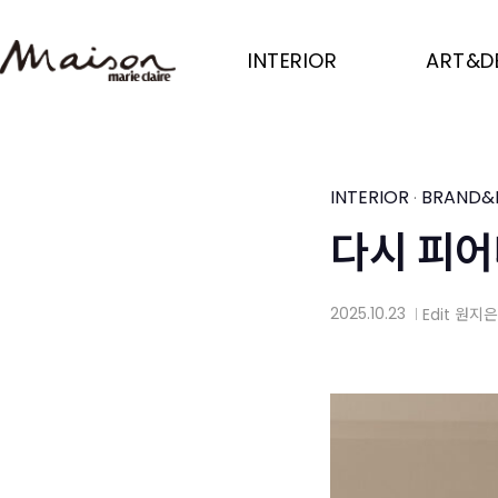
Skip
to
INTERIOR
ART&D
main
content
INTERIOR
BRAND&
·
다시 피어
2025.10.23
Edit
원지은
│