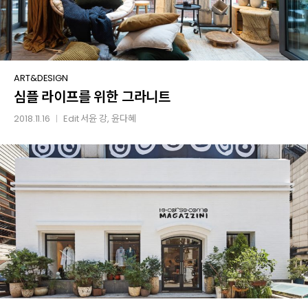
심플
ART&DESIGN
심플 라이프를 위한 그라니트
라이프를
위한
2018.11.16
Edit
서윤 강
, 윤다혜
│
그라니트