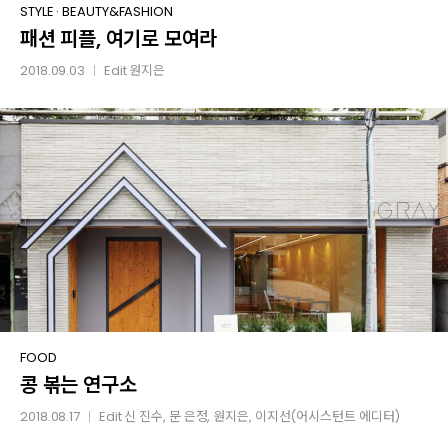
패션
STYLE
·
BEAUTY&FASHION
패션 피플, 여기로 모여라
피플,
여기로
2018.09.03
Edit
원지은
│
모여라
콩
FOOD
콩 볶는 연구소
볶는
연구소
2018.08.17
Edit
신 진수
,
문 은정
,
원지은
, 이지선(어시스턴트 에디터)
│