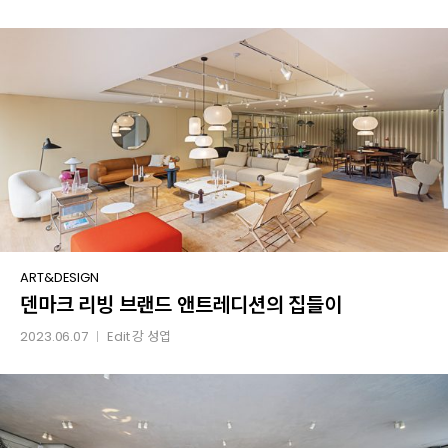
덴마크
ART&DESIGN
덴마크 리빙 브랜드 앤트레디션의 집들이
리빙
브랜드
2023.06.07
Edit
강 성엽
│
앤트레디션의
집들이