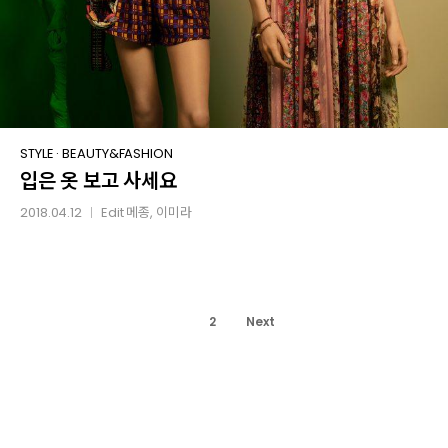
입은
STYLE
·
BEAUTY&FASHION
입은 옷 보고 사세요
옷
보고
2018.04.12
Edit
메종
, 이미라
│
사세요
1
2
Next