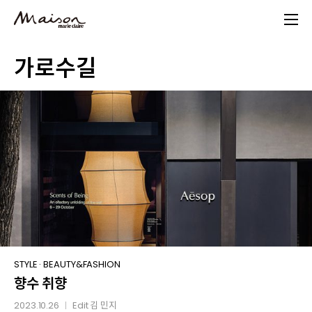
Skip
to
main
가로수길
content
향수
STYLE
·
BEAUTY&FASHION
향수 취향
취향
2023.10.26
Edit
김 민지
│