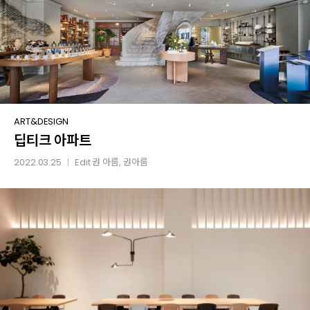
딥티크
ART&DESIGN
딥티크 아파트
아파트
2022.03.25
Edit
권 아름
, 권아름
│