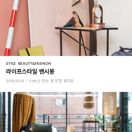
라이프스타일
STYLE
·
BEAUTY&FASHION
라이프스타일 벤시몽
벤시몽
2019.01.04
Edit
신 진수
,
문 은정
,
원지은
│