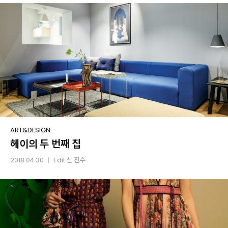
헤이의
ART&DESIGN
헤이의 두 번째 집
두
번째
2018.04.30
Edit
신 진수
│
집