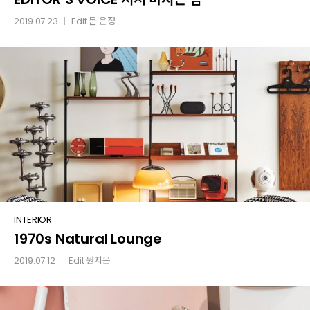
서서
2019.07.23
Edit
문 은정
│
마시는
밤
1970s
INTERIOR
1970s Natural Lounge
Natural
Lounge
2019.07.12
Edit
원지은
│