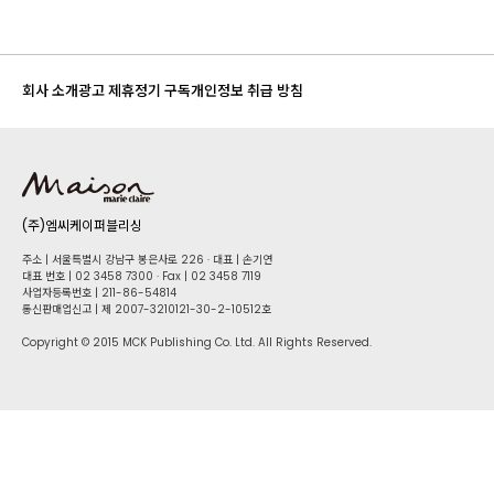
회사 소개
광고 제휴
정기 구독
개인정보 취급 방침
(주)엠씨케이퍼블리싱
주소 | 서울특별시 강남구 봉은사로 226 · 대표 | 손기연
대표 번호 | 02 34​58 7300 · Fax | 02 34​58 7119
사업자등록번호 | 211-86-5​4814
통신판매업신고 | 제 2007-3210121-30-2-10512호
Copyright © 2015 MCK Publishing Co. Ltd. All Rights Reserved.