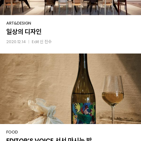
일상의
ART&DESIGN
일상의 디자인
디자인
2020.12.14
Edit
신 진수
│
EDITOR’S
FOOD
EDITOR’S VOICE 서서 마시는 밤
VOICE