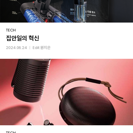
집안일의
TECH
집안일의 혁신
혁신
2024.06.24
Edit
원지은
│
Happy
TECH