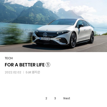
FOR
TECH
FOR A BETTER LIFE ①
A
BETTER
2022.02.02
Edit
원지은
│
LIFE
①
1
2
3
Next