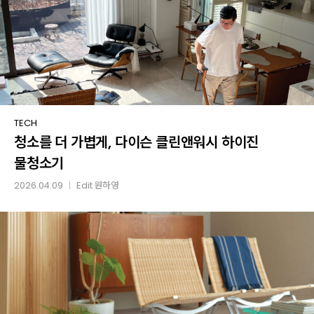
청소를
TECH
청소를 더 가볍게, 다이슨 클린앤워시 하이진
더
가볍게,
물청소기
다이슨
2026.04.09
Edit
원하영
│
클린앤워시
하이진
물청소기