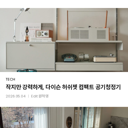
작지만
TECH
작지만 강력하게, 다이슨 허쉬젯 컴팩트 공기청정기
강력하게,
다이슨
2026.05.04
Edit
원하영
│
허쉬젯
컴팩트
공기청정기