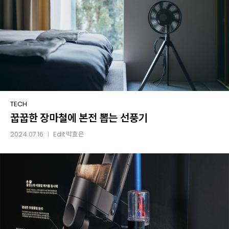
꿉꿉한
TECH
꿉꿉한 장마철에 본전 뽑는 선풍기
장마철에
본전
2024.07.16
Edit
박효은
│
뽑는
선풍기