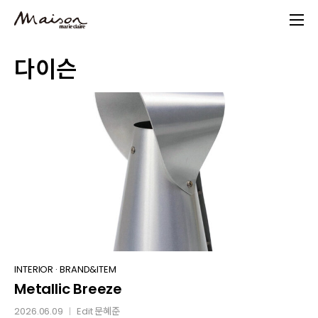
Skip
to
main
다이슨
content
Metallic
INTERIOR
·
BRAND&ITEM
Metallic Breeze
Breeze
2026.06.09
Edit
문혜준
│