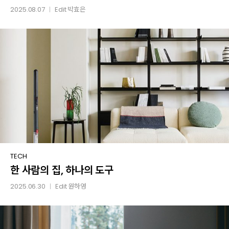
어디
2025.08.07
Edit
박효은
│
없나요?
무선
청소기
3종
비교
한
TECH
한 사람의 집, 하나의 도구
사람의
집,
2025.06.30
Edit
원하영
│
하나의
도구