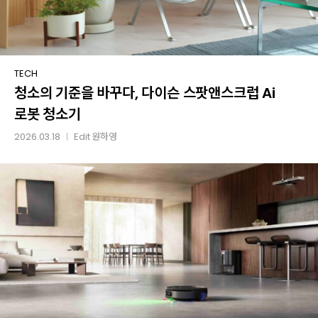
청소의
TECH
청소의 기준을 바꾸다, 다이슨 스팟앤스크럽 Ai
기준을
바꾸다,
로봇 청소기
다이슨
2026.03.18
Edit
원하영
│
스팟앤스크럽
Ai
로봇
청소기