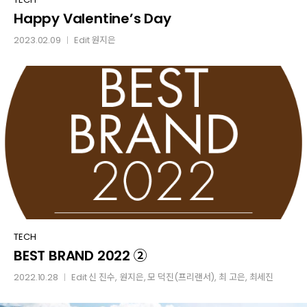
Happy Valentine’s Day
Valentine’s
Day
2023.02.09
Edit
원지은
│
BEST
TECH
BEST BRAND 2022 ②
BRAND
2022
2022.10.28
Edit
신 진수
,
원지은
,
모 덕진(프리랜서)
,
최 고은
, 최세진
│
②