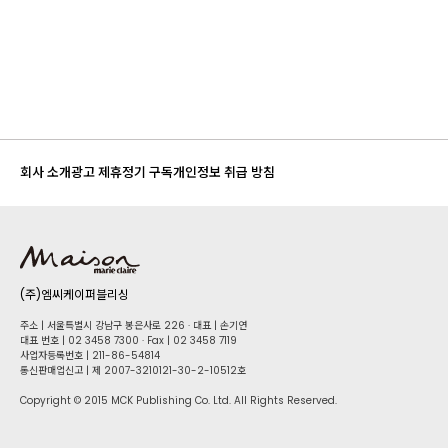
회사 소개
광고 제휴
정기 구독
개인정보 취급 방침
(주)엠씨케이퍼블리싱
주소 | 서울특별시 강남구 봉은사로 226 · 대표 | 손기연
대표 번호 | 02 34​58 7300 · Fax | 02 34​58 7119
사업자등록번호 | 211-86-5​4814
통신판매업신고 | 제 2007-3210121-30-2-10512호
Copyright © 2015 MCK Publishing Co. Ltd. All Rights Reserved.