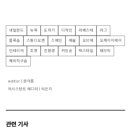
네덜란드
뉴욕
도자기
디자인
라베스테
러그
블록숍
스튜디오옌
스페인
예술
오브제
오케이이제이
인테리어
조명
친환경
커밍순
텍스타일
패브릭
해외직구숍
editor | 권아름
어시스턴트 에디터 | 박은지
관련 기사