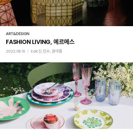
FASHION
ART&DESIGN
FASHION LIVING, 에르메스
LIVING,
에르메스
2022.08.16
Edit
신 진수
, 권아름
│