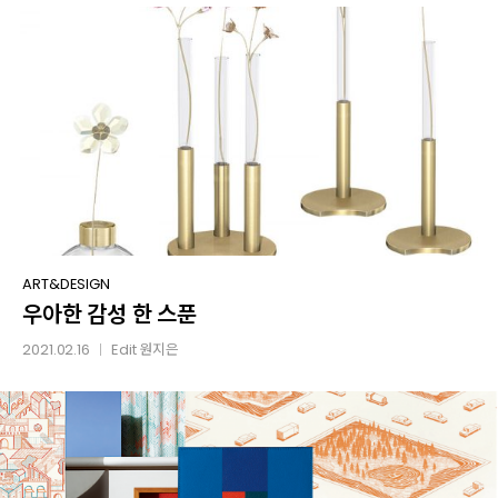
우아한
ART&DESIGN
우아한 감성 한 스푼
감성
한
2021.02.16
Edit
원지은
│
스푼