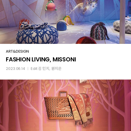
FASHION
ART&DESIGN
FASHION LIVING, MISSONI
LIVING,
MISSONI
2023.06.14
Edit
김 민지
,
원지은
│