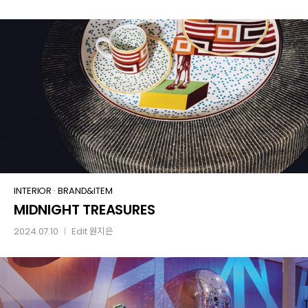
Table
MIDNIGHT
INTERIOR
·
BRAND&ITEM
MIDNIGHT TREASURES
TREASURES
2024.07.10
Edit
원지은
│