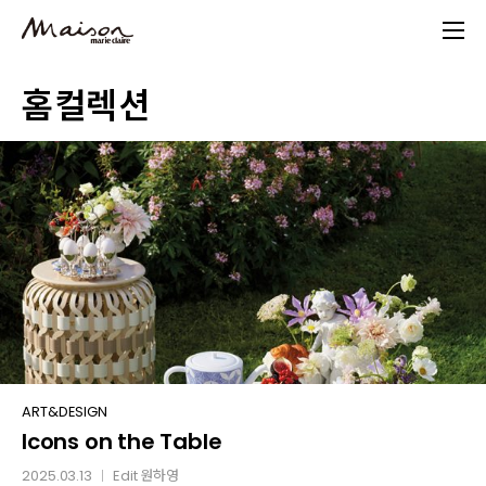
Skip
to
main
홈컬렉션
content
Icons
ART&DESIGN
Icons on the Table
on
the
2025.03.13
Edit
원하영
│