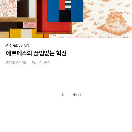
에르메스의
ART&DESIGN
에르메스의 끊임없는 혁신
끊임없는
혁신
2020.09.09
Edit
신 진수
│
1
2
Next