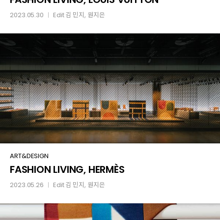
LOUIS
2023.05.30
Edit
김 민지
,
원지은
│
VUITTON
FASHION
ART&DESIGN
FASHION LIVING, HERMÈS
LIVING,
HERMÈS
2023.05.26
Edit
김 민지
,
원지은
│