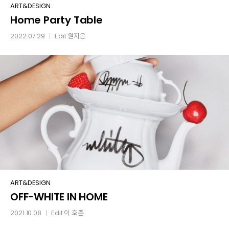
Home
ART&DESIGN
Home Party Table
Party
Table
2022.07.29
Edit
원지은
│
OFF-
ART&DESIGN
OFF-WHITE IN HOME
WHITE
IN
2021.10.08
Edit
이 호준
│
HOME