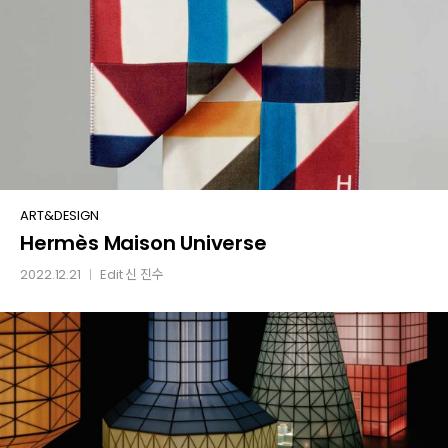
Hermès
ART&DESIGN
Hermès Maison Universe
Maison
Universe
2022.12.21
Edit
신 진수
│