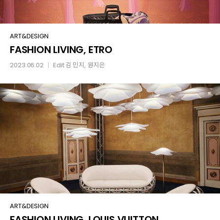
FASHION
ART&DESIGN
FASHION LIVING, ETRO
LIVING,
ETRO
2023.06.02
Edit
김 민지
,
원지은
│
FASHION
ART&DESIGN
FASHION LIVING, LOUIS VUITTON
LIVING,