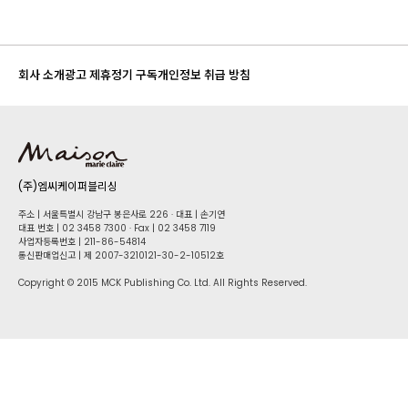
회사 소개
광고 제휴
정기 구독
개인정보 취급 방침
(주)엠씨케이퍼블리싱
주소 | 서울특별시 강남구 봉은사로 226 · 대표 | 손기연
대표 번호 | 02 34​58 7300 · Fax | 02 34​58 7119
사업자등록번호 | 211-86-5​4814
통신판매업신고 | 제 2007-3210121-30-2-10512호
Copyright © 2015 MCK Publishing Co. Ltd. All Rights Reserved.